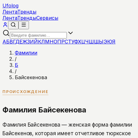
Ufolog
Лента
Тренды
Лента
Тренды
Сервисы
А
Б
В
Г
Д
Е
Ж
З
И
Й
К
Л
М
Н
О
П
Р
С
Т
У
Ф
Х
Ц
Ч
Ш
Щ
Ы
Э
Ю
Я
Фамилии
/
Б
/
Байсекенова
ПРОИСХОЖДЕНИЕ
Фамилия Байсекенова
Фамилия Байсекенова — женская форма фамилии
Байсекенов, которая имеет отчетливое тюркское