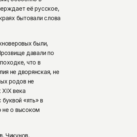
верждает её русское,
краях бытовали слова
кноверовых были,
Прозвище давали по
походке, что в
ия не дворянская, не
ных родов не
 XIX века
 буквой «ять» в
о не о высоком
, Чикунов,