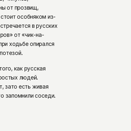
ны от прозвищ,
 стоит особняком из-
встречается в русских
ров» от «чик-на-
 при ходьбе опирался
ипотезой.
ого, как русская
ростых людей.
т, зато есть живая
это запомнили соседи.