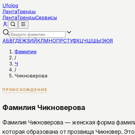
Ufolog
Лента
Тренды
Лента
Тренды
Сервисы
А
Б
В
Г
Д
Е
Ж
З
И
Й
К
Л
М
Н
О
П
Р
С
Т
У
Ф
Х
Ц
Ч
Ш
Щ
Ы
Э
Ю
Я
Фамилии
/
Ч
/
Чикноверова
ПРОИСХОЖДЕНИЕ
Фамилия Чикноверова
Фамилия Чикноверова — женская форма фамили
которая образована от прозвища Чикновер. Это