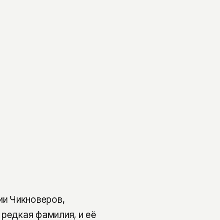
и Чикноверов,
 редкая фамилия, и её