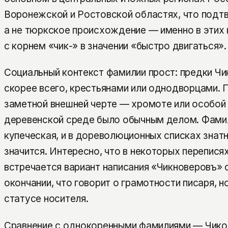
Воронежской и Ростовской областях, что подт
а не тюркское происхождение — именно в этих 
с корнем «чик-» в значении «быстро двигаться».
Социальный контекст фамилии прост: предки Чи
скорее всего, крестьянами или однодворцами. 
заметной внешней черте — хромоте или особой 
деревенской среде было обычным делом. Фамил
купеческая, и в дореволюционных списках знат
значится. Интересно, что в некоторых переписях
встречается вариант написания «Чикноверовъ» с
окончании, что говорит о грамотности писаря, н
статусе носителя.
Сравнение с однокоренными фамилиями — Чиков