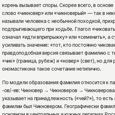
корень вызывает споры. Скорее всего, в основ
слово «чикновер» или «чикноверый» — так в не
называли человека с необычной походкой, при
подпрыгивающего при ходьбе. Глагол «чиковать
означал «идти вприпрыжку» или «семенить», а 
усиливать значение: «тот, кто постоянно чикова
правдоподобная версия связывает фамилию с 
«чик» (граница, рубеж) и «новер» (свет), но для
ономастикона такое сочетание нетипично.
По модели образования фамилия относится к п
-ов/-ев: Чикновер → Чикноверов → Чикноверова
указывает на принадлежность («чей?»), то есть
фамилии был Чикновером. Географически фамил
основном в центральных и южных регионах Росс