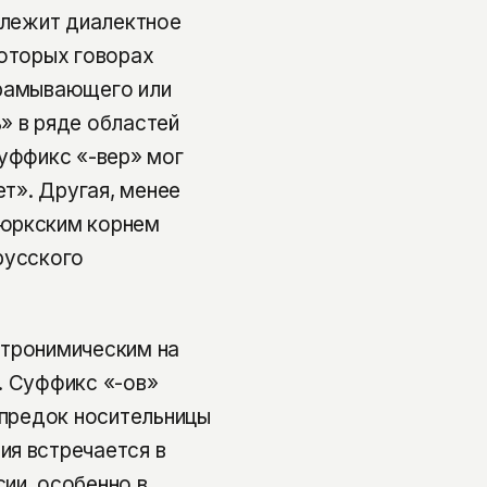
е лежит диалектное
которых говорах
храмывающего или
» в ряде областей
суффикс «-вер» мог
ет». Другая, менее
тюркским корнем
 русского
атронимическим на
. Суффикс «-ов»
 предок носительницы
ия встречается в
ии, особенно в