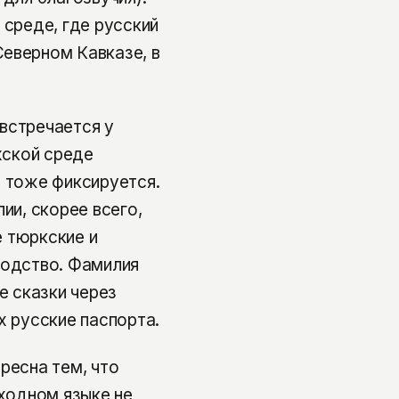
 среде, где русский
еверном Кавказе, в
встречается у
хской среде
а тоже фиксируется.
ии, скорее всего,
е тюркские и
водство. Фамилия
е сказки через
х русские паспорта.
ресна тем, что
сходном языке не