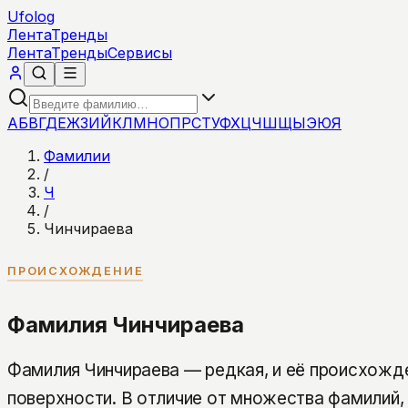
Ufolog
Лента
Тренды
Лента
Тренды
Сервисы
А
Б
В
Г
Д
Е
Ж
З
И
Й
К
Л
М
Н
О
П
Р
С
Т
У
Ф
Х
Ц
Ч
Ш
Щ
Ы
Э
Ю
Я
Фамилии
/
Ч
/
Чинчираева
ПРОИСХОЖДЕНИЕ
Фамилия Чинчираева
Фамилия Чинчираева — редкая, и её происхожде
поверхности. В отличие от множества фамилий,