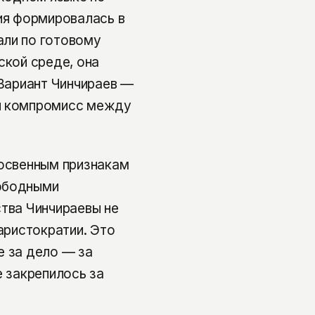
лия формировалась в
али по готовому
ской среде, она
 Вариант Чинчираев —
ой компромисс между
косвенным признакам
вободными
ства Чинчираевы не
 аристократии. Это
е за дело — за
е закрепилось за