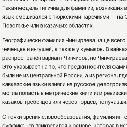
Такая модель типична для фамилий, возникших в
язык смешивался с тюркскими наречиями — на С
Поволжье или в казачьих областях.
Географически фамилия Чинчираева чаще всего 
чеченцев и ингушей, а также у кумыков. В вайна
распространён вариант Чинчиров, но Чинчираев
Это указывает на то, что предки носителя фамил
были не из центральной России, а из региона, гд
кавказские языки влияли на русское делопроиз
могла попасть в метрические книги или ревизски
казаков-гребенцов или через горцев, получавши
С точки зрения словообразования, фамилия инте
суффикс -ев прикрепился к основе, которая в и