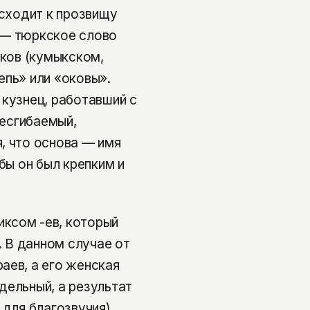
осходит к прозвищу
 — тюркское слово
ыков (кумыкском,
епь» или «оковы».
 кузнец, работавший с
несгибаемый,
, что основа — имя
бы он был крепким и
ксом -ев, который
. В данном случае от
аев, а его женская
дельный, а результат
 для благозвучия).