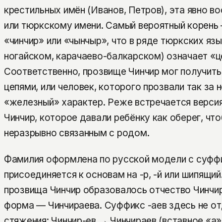
крестильных имён (Иванов, Петров), эта явно в
или тюркскому имени. Самый вероятный корень
«чинчир» или «чынчыр», что в ряде тюркских яз
ногайском, карачаево-балкарском) означает «ц
Соответственно, прозвище Чинчир мог получить
цепями, или человек, которого прозвали так за 
«железный» характер. Реже встречается версия
Чинчир, которое давали ребёнку как оберег, что
неразрывно связанным с родом.
Фамилия оформлена по русской модели с суффи
присоединяется к основам на -р, -й или шипящий
прозвища Чинчир образовалось отчество Чинчир
форма — Чинчираева. Суффикс -аев здесь не от
стяжения: Чинчир-ев → Чинчираев (вставное «а»