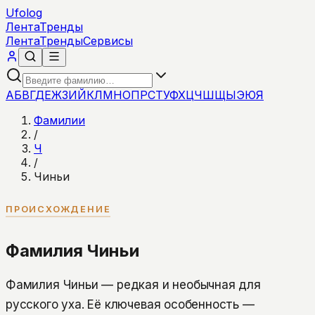
Ufolog
Лента
Тренды
Лента
Тренды
Сервисы
А
Б
В
Г
Д
Е
Ж
З
И
Й
К
Л
М
Н
О
П
Р
С
Т
У
Ф
Х
Ц
Ч
Ш
Щ
Ы
Э
Ю
Я
Фамилии
/
Ч
/
Чиньи
ПРОИСХОЖДЕНИЕ
Фамилия Чиньи
Фамилия Чиньи — редкая и необычная для
русского уха. Её ключевая особенность —