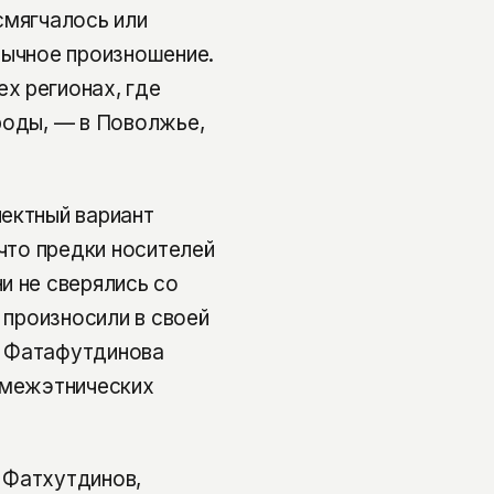
смягчалось или
вычное произношение.
х регионах, где
роды, — в Поволжье,
ектный вариант
 что предки носителей
и не сверялись со
 произносили в своей
ю Фатафутдинова
 межэтнических
 Фатхутдинов,