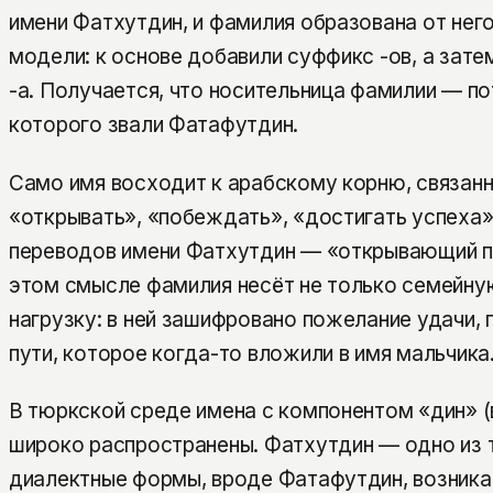
имени Фатхутдин, и фамилия образована от нег
модели: к основе добавили суффикс -ов, а зат
-а. Получается, что носительница фамилии — п
которого звали Фатафутдин.
Само имя восходит к арабскому корню, связан
«открывать», «побеждать», «достигать успеха
переводов имени Фатхутдин — «открывающий пу
этом смысле фамилия несёт не только семейну
нагрузку: в ней зашифровано пожелание удачи, 
пути, которое когда-то вложили в имя мальчика
В тюркской среде имена с компонентом «дин» (в
широко распространены. Фатхутдин — одно из т
диалектные формы, вроде Фатафутдин, возникал