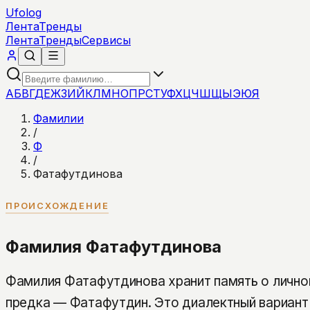
Ufolog
Лента
Тренды
Лента
Тренды
Сервисы
А
Б
В
Г
Д
Е
Ж
З
И
Й
К
Л
М
Н
О
П
Р
С
Т
У
Ф
Х
Ц
Ч
Ш
Щ
Ы
Э
Ю
Я
Фамилии
/
Ф
/
Фатафутдинова
ПРОИСХОЖДЕНИЕ
Фамилия Фатафутдинова
Фамилия Фатафутдинова хранит память о лично
предка — Фатафутдин. Это диалектный вариан