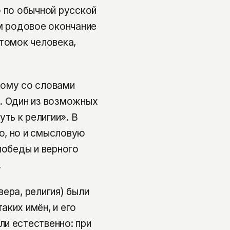
о по обычной русской
ем родовое окончание
отомок человека,
ному со словами
». Один из возможных
ть к религии». В
ю, но и смысловую
победы и верного
.
ера, религия) были
аких имён, и его
и естественно: при