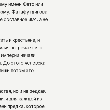
ому имени Фатх или
орму. Фатафутдинова
е составное имя, а не
ить и крестьяне, и
илия встречается с
 империи начали
. До этого человека
лишь потом это
тая, но и не редкая.
и, и для каждой из
ени предка, которое