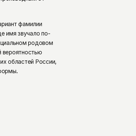
ариант фамилии
де имя звучало по-
фициальном родовом
й вероятностью
ких областей России,
формы.