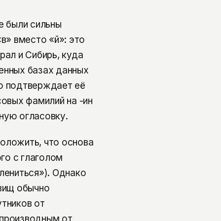
е были сильны
в» вместо «й»: это
рал и Сибирь, куда
енных базах данных
то подтверждает её
совых фамилий на -ин
ную огласовку.
оложить, что основа
ого с глаголом
лениться»). Однако
звищ обычно
утников от
с производным от