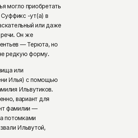
лья могло приобретать
 Суффикс -ут(а) в
аскательный или даже
речи. Он же
рентьев — Терюта, но
йне редкую форму.
вища или
ени Илья) с помощью
амилия Ильвутиков.
енно, вариант для
нт фамилии —
за потомками
 звали Ильвутой,