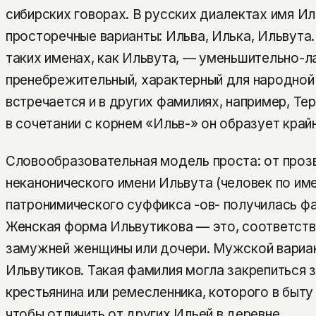
сибирских говорах. В русских диалектах имя И
просторечные варианты: Ильва, Илька, Ильвута.
таких именах, как Ильвута, — уменьшительно-л
пренебрежительный, характерный для народной 
встречается и в других фамилиях, например, Те
в сочетании с корнем «Ильв-» он образует кра
Словообразовательная модель проста: от проз
неканонического имени Ильвута (человек по им
патронимического суффикса -ов- получилась ф
Женская форма Ильвутикова — это, соответств
замужней женщины или дочери. Мужской вариа
Ильвутиков. Такая фамилия могла закрепиться 
крестьянина или ремесленника, которого в быту
чтобы отличить от других Ильей в деревне.