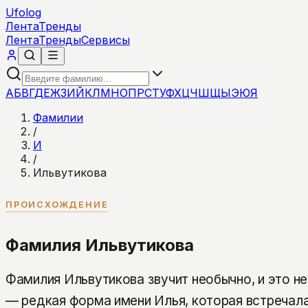
Ufolog
Лента
Тренды
Лента
Тренды
Сервисы
А
Б
В
Г
Д
Е
Ж
З
И
Й
К
Л
М
Н
О
П
Р
С
Т
У
Ф
Х
Ц
Ч
Ш
Щ
Ы
Э
Ю
Я
Фамилии
/
И
/
Ильвутикова
ПРОИСХОЖДЕНИЕ
Фамилия Ильвутикова
Фамилия Ильвутикова звучит необычно, и это не
— редкая форма имени Илья, которая встречала