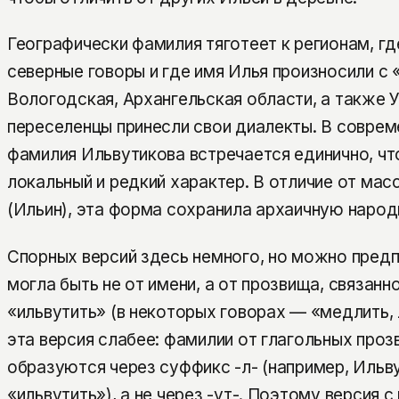
Географически фамилия тяготеет к регионам, гд
северные говоры и где имя Илья произносили с «
Вологодская, Архангельская области, а также У
переселенцы принесли свои диалекты. В соврем
фамилия Ильвутикова встречается единично, ч
локальный и редкий характер. В отличие от мас
(Ильин), эта форма сохранила архаичную народ
Спорных версий здесь немного, но можно предп
могла быть не от имени, а от прозвища, связанн
«ильвутить» (в некоторых говорах — «медлить, 
эта версия слабее: фамилии от глагольных про
образуются через суффикс -л- (например, Ильв
«ильвутить»), а не через -ут-. Поэтому версия 