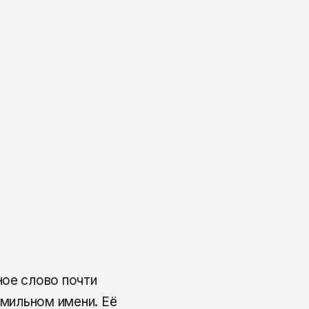
ное слово почти
амильном имени. Её