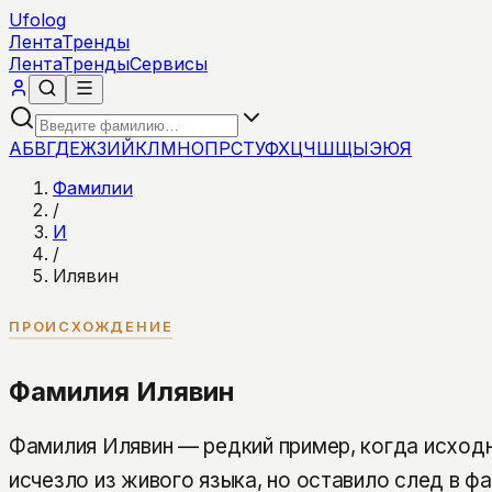
Ufolog
Лента
Тренды
Лента
Тренды
Сервисы
А
Б
В
Г
Д
Е
Ж
З
И
Й
К
Л
М
Н
О
П
Р
С
Т
У
Ф
Х
Ц
Ч
Ш
Щ
Ы
Э
Ю
Я
Фамилии
/
И
/
Илявин
ПРОИСХОЖДЕНИЕ
Фамилия Илявин
Фамилия Илявин — редкий пример, когда исход
исчезло из живого языка, но оставило след в ф