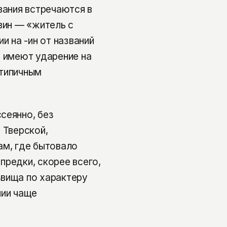
вания встречаются в
вин — «житель с
и на -ин от названий
о имеют ударение на
 типичным
сеянно, без
 Тверской,
ам, где бытовало
предки, скорее всего,
звища по характеру
лии чаще