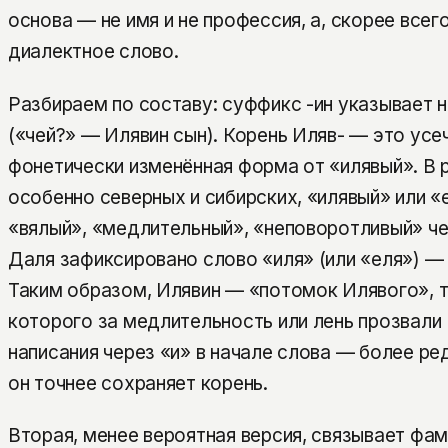
основа — не имя и не профессия, а, скорее всег
диалектное слово.
Разбираем по составу: суффикс -ин указывает 
(«чей?» — Илявин сын). Корень Иляв- — это усе
фонетически изменённая форма от «илявый». В 
особенно северных и сибирских, «илявый» или 
«вялый», «медлительный», «неповоротливый» че
Даля зафиксировано слово «иля» (или «еля») — 
Таким образом, Илявин — «потомок Илявого», т
которого за медлительность или лень прозвали
написания через «и» в начале слова — более ред
он точнее сохраняет корень.
Вторая, менее вероятная версия, связывает фа