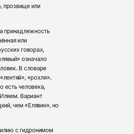
о, прозвище или
на принадлежность
чённая или
русских говорах,
«елявый» означало
ловек. В словаре
«лентяй», «рохля».
о есть человека,
 Иляем. Вариант
кий, чем «Елявин», но
милию с гидронимом