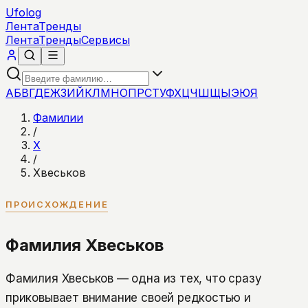
Ufolog
Лента
Тренды
Лента
Тренды
Сервисы
А
Б
В
Г
Д
Е
Ж
З
И
Й
К
Л
М
Н
О
П
Р
С
Т
У
Ф
Х
Ц
Ч
Ш
Щ
Ы
Э
Ю
Я
Фамилии
/
Х
/
Хвеськов
ПРОИСХОЖДЕНИЕ
Фамилия Хвеськов
Фамилия Хвеськов — одна из тех, что сразу
приковывает внимание своей редкостью и