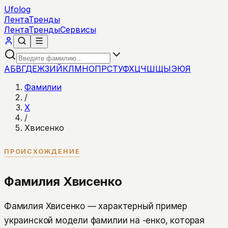
Ufolog
Лента
Тренды
Лента
Тренды
Сервисы
А
Б
В
Г
Д
Е
Ж
З
И
Й
К
Л
М
Н
О
П
Р
С
Т
У
Ф
Х
Ц
Ч
Ш
Щ
Ы
Э
Ю
Я
Фамилии
/
Х
/
Хвисенко
ПРОИСХОЖДЕНИЕ
Фамилия Хвисенко
Фамилия Хвисенко — характерный пример
украинской модели фамилии на -енко, которая