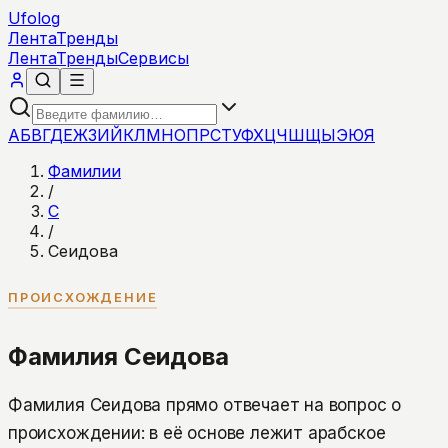
Ufolog
Лента
Тренды
Лента
Тренды
Сервисы
А
Б
В
Г
Д
Е
Ж
З
И
Й
К
Л
М
Н
О
П
Р
С
Т
У
Ф
Х
Ц
Ч
Ш
Щ
Ы
Э
Ю
Я
Фамилии
/
С
/
Сеидова
ПРОИСХОЖДЕНИЕ
Фамилия Сеидова
Фамилия Сеидова прямо отвечает на вопрос о
происхождении: в её основе лежит арабское