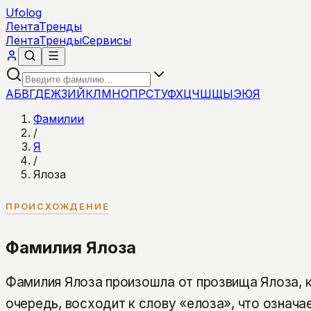
Ufolog
Лента
Тренды
Лента
Тренды
Сервисы
А
Б
В
Г
Д
Е
Ж
З
И
Й
К
Л
М
Н
О
П
Р
С
Т
У
Ф
Х
Ц
Ч
Ш
Щ
Ы
Э
Ю
Я
Фамилии
/
Я
/
Ялоза
ПРОИСХОЖДЕНИЕ
Фамилия Ялоза
Фамилия Ялоза произошла от прозвища Ялоза, к
очередь, восходит к слову «елоза», что означа