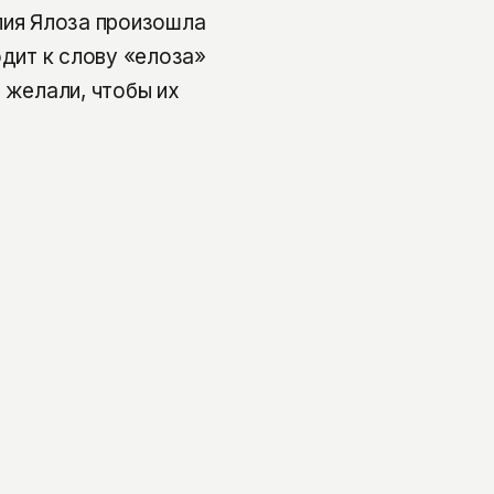
лия Ялоза произошла
одит к слову «елоза»
 желали, чтобы их