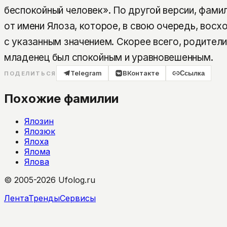
беспокойный человек». По другой версии, фами
от имени Ялоза, которое, в свою очередь, восх
с указанным значением. Скорее всего, родители
младенец был спокойным и уравновешенным.
Telegram
ВКонтакте
Ссылка
ПОДЕЛИТЬСЯ
Похожие фамилии
Ялозин
Ялозюк
Ялоха
Ялома
Ялова
© 2005-2026 Ufolog.ru
Лента
Тренды
Сервисы