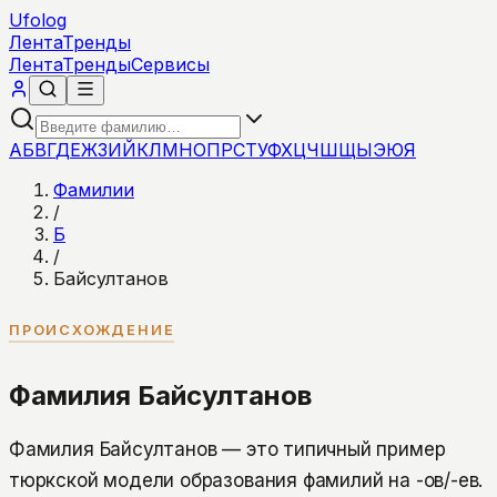
Ufolog
Лента
Тренды
Лента
Тренды
Сервисы
А
Б
В
Г
Д
Е
Ж
З
И
Й
К
Л
М
Н
О
П
Р
С
Т
У
Ф
Х
Ц
Ч
Ш
Щ
Ы
Э
Ю
Я
Фамилии
/
Б
/
Байсултанов
ПРОИСХОЖДЕНИЕ
Фамилия Байсултанов
Фамилия Байсултанов — это типичный пример
тюркской модели образования фамилий на -ов/-ев.