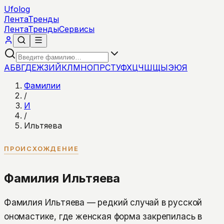
Ufolog
Лента
Тренды
Лента
Тренды
Сервисы
А
Б
В
Г
Д
Е
Ж
З
И
Й
К
Л
М
Н
О
П
Р
С
Т
У
Ф
Х
Ц
Ч
Ш
Щ
Ы
Э
Ю
Я
Фамилии
/
И
/
Ильтяева
ПРОИСХОЖДЕНИЕ
Фамилия Ильтяева
Фамилия Ильтяева — редкий случай в русской
ономастике, где женская форма закрепилась в