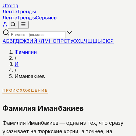
Ufolog
Лента
Тренды
Лента
Тренды
Сервисы
А
Б
В
Г
Д
Е
Ж
З
И
Й
К
Л
М
Н
О
П
Р
С
Т
У
Ф
Х
Ц
Ч
Ш
Щ
Ы
Э
Ю
Я
Фамилии
/
И
/
Иманбакиев
ПРОИСХОЖДЕНИЕ
Фамилия Иманбакиев
Фамилия Иманбакиев — одна из тех, что сразу
указывает на тюркские корни, а точнее, на