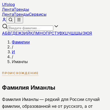
Ufolog
Лента
Тренды
Лента
Тренды
Сервисы
А
Б
В
Г
Д
Е
Ж
З
И
Й
К
Л
М
Н
О
П
Р
С
Т
У
Ф
Х
Ц
Ч
Ш
Щ
Ы
Э
Ю
Я
Фамилии
/
И
/
Иманлы
ПРОИСХОЖДЕНИЕ
Фамилия Иманлы
Фамилия Иманлы — редкий для России случай
фамилии, образованной не от русского, а от