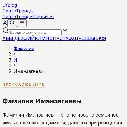
Ufolog
Лента
Тренды
Лента
Тренды
Сервисы
А
Б
В
Г
Д
Е
Ж
З
И
Й
К
Л
М
Н
О
П
Р
С
Т
У
Ф
Х
Ц
Ч
Ш
Щ
Ы
Э
Ю
Я
Фамилии
/
И
/
Иманзагиевы
ПРОИСХОЖДЕНИЕ
Фамилия Иманзагиевы
Фамилия Иманзагиев — это не просто семейное
имя, а прямой след имени, данного при рождении.