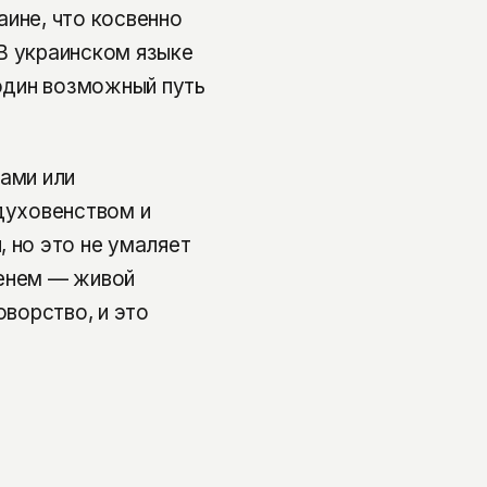
аине, что косвенно
В украинском языке
 один возможный путь
нами или
 духовенством и
 но это не умаляет
менем — живой
оворство, и это