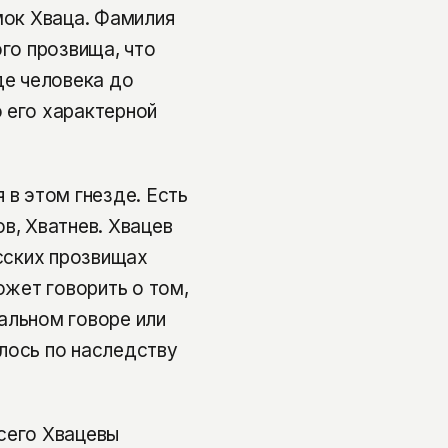
мок Хваца. Фамилия
ого прозвища, что
де человека до
 его характерной
 в этом гнезде. Есть
в, Хватнев. Хвацев
усских прозвищах
ожет говорить о том,
альном говоре или
лось по наследству
сего Хвацевы