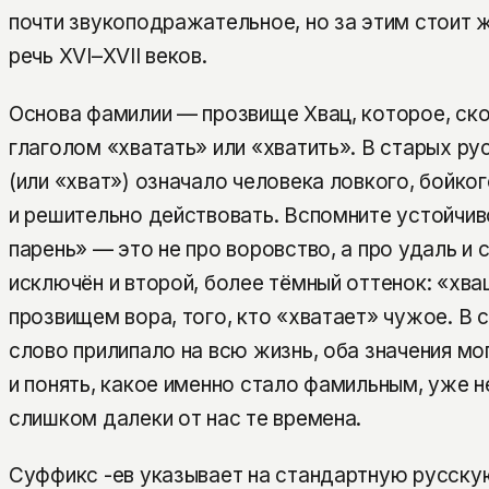
почти звукоподражательное, но за этим стоит 
речь XVI–XVII веков.
Основа фамилии — прозвище Хвац, которое, ско
глаголом «хватать» или «хватить». В старых ру
(или «хват») означало человека ловкого, бойк
и решительно действовать. Вспомните устойчив
парень» — это не про воровство, а про удаль и 
исключён и второй, более тёмный оттенок: «хва
прозвищем вора, того, кто «хватает» чужое. В 
слово прилипало на всю жизнь, оба значения м
и понять, какое именно стало фамильным, уже
слишком далеки от нас те времена.
Суффикс -ев указывает на стандартную русск