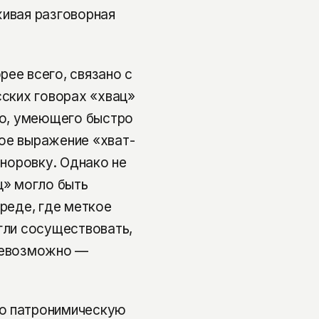
живая разговорная
рее всего, связано с
сских говорах «хвац»
ого, умеющего быстро
ое выражение «хват-
сноровку. Однако не
ц» могло быть
среде, где меткое
огли сосуществовать,
 невозможно —
ую патронимическую