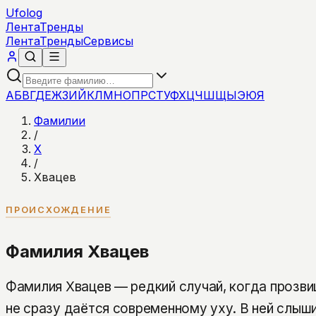
Ufolog
Лента
Тренды
Лента
Тренды
Сервисы
А
Б
В
Г
Д
Е
Ж
З
И
Й
К
Л
М
Н
О
П
Р
С
Т
У
Ф
Х
Ц
Ч
Ш
Щ
Ы
Э
Ю
Я
Фамилии
/
Х
/
Хвацев
ПРОИСХОЖДЕНИЕ
Фамилия Хвацев
Фамилия Хвацев — редкий случай, когда прозви
не сразу даётся современному уху. В ней слыши