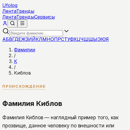
Ufolog
Лента
Тренды
Лента
Тренды
Сервисы
А
Б
В
Г
Д
Е
Ж
З
И
Й
К
Л
М
Н
О
П
Р
С
Т
У
Ф
Х
Ц
Ч
Ш
Щ
Ы
Э
Ю
Я
Фамилии
/
К
/
Киблов
ПРОИСХОЖДЕНИЕ
Фамилия Киблов
Фамилия Киблов — наглядный пример того, как
прозвище, данное человеку по внешности или