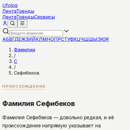
Ufolog
Лента
Тренды
Лента
Тренды
Сервисы
А
Б
В
Г
Д
Е
Ж
З
И
Й
К
Л
М
Н
О
П
Р
С
Т
У
Ф
Х
Ц
Ч
Ш
Щ
Ы
Э
Ю
Я
Фамилии
/
С
/
Сефибеков
ПРОИСХОЖДЕНИЕ
Фамилия Сефибеков
Фамилия Сефибеков — довольно редкая, и её
происхождение напрямую указывает на