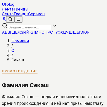
Ufolog
Лента
Тренды
Лента
Тренды
Сервисы
А
Б
В
Г
Д
Е
Ж
З
И
Й
К
Л
М
Н
О
П
Р
С
Т
У
Ф
Х
Ц
Ч
Ш
Щ
Ы
Э
Ю
Я
Фамилии
/
С
/
Секаш
ПРОИСХОЖДЕНИЕ
Фамилия Секаш
Фамилия Секаш — редкая и неочевидная с точки
зрения происхождения. В ней нет привычных глазу