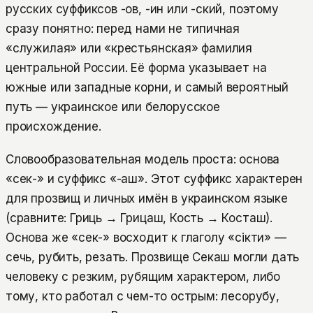
русских суффиксов -ов, -ин или -ский, поэтому
сразу понятно: перед нами не типичная
«служилая» или «крестьянская» фамилия
центральной России. Её форма указывает на
южные или западные корни, и самый вероятный
путь — украинское или белорусское
происхождение.
Словообразовательная модель проста: основа
«сек-» и суффикс «-аш». Этот суффикс характерен
для прозвищ и личных имён в украинском языке
(сравните: Гриць → Грицаш, Кость → Косташ).
Основа же «сек-» восходит к глаголу «сікти» —
сечь, рубить, резать. Прозвище Секаш могли дать
человеку с резким, рубящим характером, либо
тому, кто работал с чем-то острым: лесорубу,