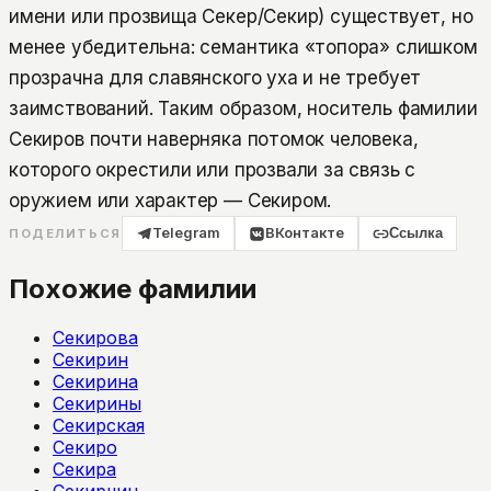
имени или прозвища Секер/Секир) существует, но
менее убедительна: семантика «топора» слишком
прозрачна для славянского уха и не требует
заимствований. Таким образом, носитель фамилии
Секиров почти наверняка потомок человека,
которого окрестили или прозвали за связь с
оружием или характер — Секиром.
Telegram
ВКонтакте
Ссылка
ПОДЕЛИТЬСЯ
Похожие фамилии
Секирова
Секирин
Секирина
Секирины
Секирская
Секиро
Секира
Секирчин