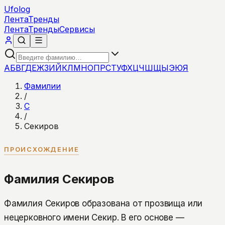
Ufolog
Лента
Тренды
Лента
Тренды
Сервисы
А
Б
В
Г
Д
Е
Ж
З
И
Й
К
Л
М
Н
О
П
Р
С
Т
У
Ф
Х
Ц
Ч
Ш
Щ
Ы
Э
Ю
Я
Фамилии
/
С
/
Секиров
ПРОИСХОЖДЕНИЕ
Фамилия Секиров
Фамилия Секиров образована от прозвища или
нецерковного имени Секир. В его основе —