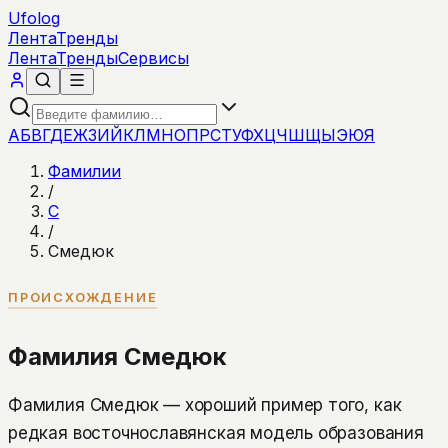
Ufolog
Лента
Тренды
Лента
Тренды
Сервисы
А
Б
В
Г
Д
Е
Ж
З
И
Й
К
Л
М
Н
О
П
Р
С
Т
У
Ф
Х
Ц
Ч
Ш
Щ
Ы
Э
Ю
Я
Фамилии
/
С
/
Смедюк
ПРОИСХОЖДЕНИЕ
Фамилия Смедюк
Фамилия Смедюк — хороший пример того, как
редкая восточнославянская модель образования