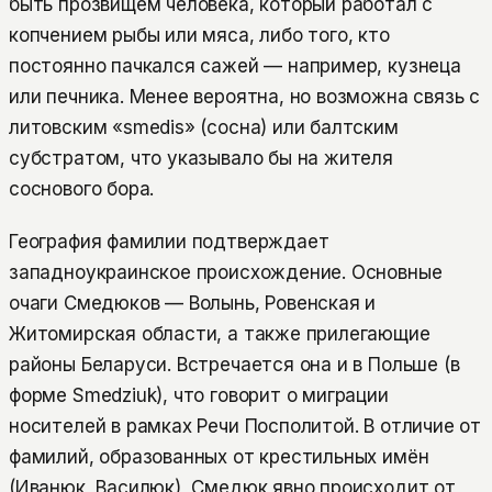
быть прозвищем человека, который работал с
копчением рыбы или мяса, либо того, кто
постоянно пачкался сажей — например, кузнеца
или печника. Менее вероятна, но возможна связь с
литовским «smedis» (сосна) или балтским
субстратом, что указывало бы на жителя
соснового бора.
География фамилии подтверждает
западноукраинское происхождение. Основные
очаги Смедюков — Волынь, Ровенская и
Житомирская области, а также прилегающие
районы Беларуси. Встречается она и в Польше (в
форме Smedziuk), что говорит о миграции
носителей в рамках Речи Посполитой. В отличие от
фамилий, образованных от крестильных имён
(Иванюк, Василюк), Смедюк явно происходит от