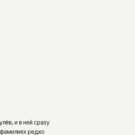
ёв, и в ней сразу
х фамилиях редко