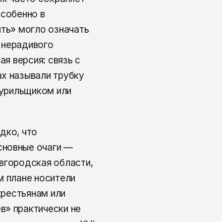
особенно в
ить» могло означать
 нерадивого
ая версия: связь с
х называли трубку
курильщиком или
дко, что
сновные очаги —
вгородская области,
м плане носители
крестьянам или
в» практически не