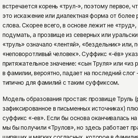
встречается корень «трул-», поэтому первое, ч
это искажение или диалектная форма от более
слова. Скорее всего, в основе лежит не «труд»
подумать, а прозвище из северных или уральски
«труль» означало «лентяй», «бездельник» или, 
«неповоротливый человек». Суффикс «-ёв» указ
притяжательное значение: «сын Труля» или «из 
в фамилии, вероятно, падает на последний слог 
типично для фамилий с таким суффиксом.
Модель образования простая: прозвище Труль (
зафиксированное в письменных источниках) пл
суффикс «-ев». Если бы основа оканчивалась на
мы бы получили «Трулов», но здесь работает пр
шипящих и мягких согласных, которое в фамили