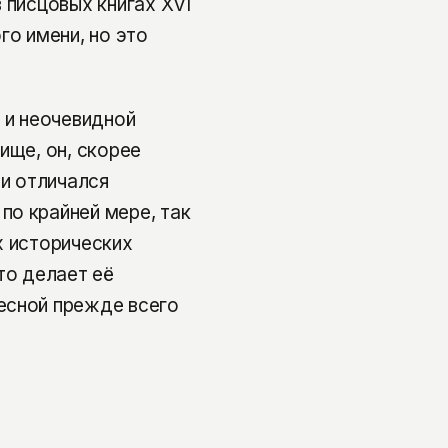
 писцовых книгах XVI
го имени, но это
 и неочевидной
ище, он, скорее
 и отличался
по крайней мере, так
х исторических
то делает её
есной прежде всего