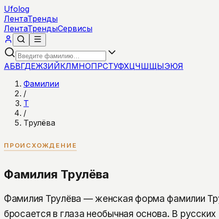
Ufolog
Лента
Тренды
Лента
Тренды
Сервисы
А
Б
В
Г
Д
Е
Ж
З
И
Й
К
Л
М
Н
О
П
Р
С
Т
У
Ф
Х
Ц
Ч
Ш
Щ
Ы
Э
Ю
Я
Фамилии
/
Т
/
Трулёва
ПРОИСХОЖДЕНИЕ
Фамилия Трулёва
Фамилия Трулёва — женская форма фамилии Трул
бросается в глаза необычная основа. В русски