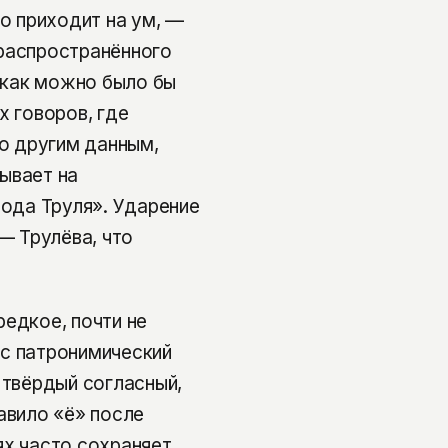
то приходит на ум, —
 распространённого
, как можно было бы
х говоров, где
по другим данным,
ывает на
рода Труля». Ударение
— Трулёва, что
редкое, почти не
юс патронимический
 твёрдый согласный,
авило «ё» после
ях часто сохраняет