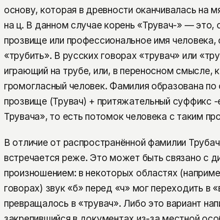
основу, которая в древности оканчивалась на м
на ц. В данном случае корень «Трувач-» — это, 
прозвище или профессиональное имя человека, 
«трубить». В русских говорах «трувач» или «тр
играющий на трубе, или, в переносном смысле, 
громогласный человек. Фамилия образована по 
прозвище (Трувач) + притяжательный суффикс -
Трувача», то есть потомок человека с таким пр
В отличие от распространённой фамилии Трубач
встречается реже. Это может быть связано с 
произношением: в некоторых областях (наприм
говорах) звук «б» перед «ч» мог переходить в 
превращалось в «трувач». Либо это вариант нап
закрепившийся в документах из-за местной осо