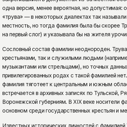
одна версия, менее вероятная, но допустимая: 
«трува» — в некоторых диалектах так называл
местность, но тогда фамилия была бы скорее Т
на первый слог) и указывала бы на жителя уроч
Сословный состав фамилии неоднороден. Трува
крестьянами, так и служилыми людьми (наприм
музыкантами или стрельцами), но точных данны
привилегированных родах с такой фамилией нет
фамилия тяготеет к центральным и южным обла
встречается в архивных записях по Тульской, Ря
Воронежской губерниям. В XIX веке носители ф
основном среди государственных крестьян и м
Известных исторических личностей с фамилией 