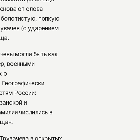
основа от слова
и болотистую, топкую
рувачев (с ударением
ища.
чевы могли быть как
ер, военными
х о
. Географически
стям России:
занской и
амилии числились в
ещан.
Трувачева в открытых