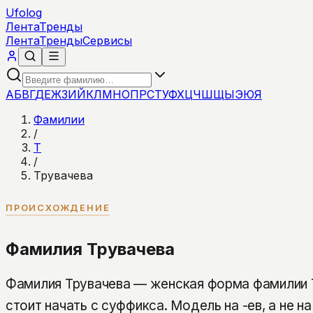
Ufolog
Лента
Тренды
Лента
Тренды
Сервисы
А
Б
В
Г
Д
Е
Ж
З
И
Й
К
Л
М
Н
О
П
Р
С
Т
У
Ф
Х
Ц
Ч
Ш
Щ
Ы
Э
Ю
Я
Фамилии
/
Т
/
Трувачева
ПРОИСХОЖДЕНИЕ
Фамилия Трувачева
Фамилия Трувачева — женская форма фамилии Т
стоит начать с суффикса. Модель на -ев, а не на