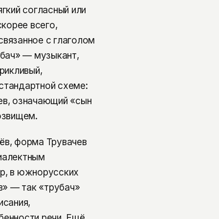
ягкий согласный или
скорее всего,
связанное с глаголом
убач» — музыкант,
крикливый,
стандартной схеме:
ев, означающий «сын
озвищем.
ёв, форма Трувачев
диалектным
ер, в южнорусских
«в» — так «трубач»
исания,
бенности речи. Ещё