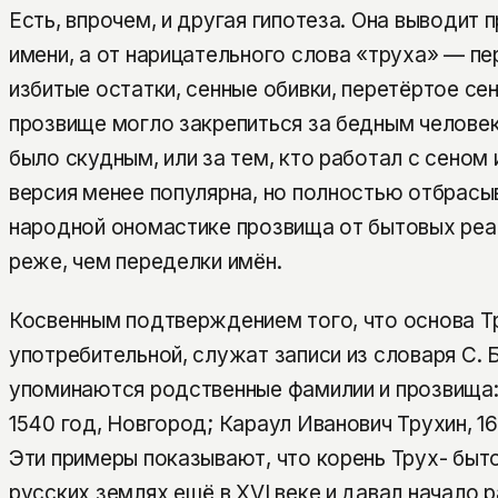
Есть, впрочем, и другая гипотеза. Она выводит 
имени, а от нарицательного слова «труха» — пе
избитые остатки, сенные обивки, перетёртое се
прозвище могло закрепиться за бедным человек
было скудным, или за тем, кто работал с сеном
версия менее популярна, но полностью отбрасыв
народной ономастике прозвища от бытовых реа
реже, чем переделки имён.
Косвенным подтверждением того, что основа Т
употребительной, служат записи из словаря С. 
упоминаются родственные фамилии и прозвища: 
1540 год, Новгород; Караул Иванович Трухин, 1
Эти примеры показывают, что корень Трух- быт
русских землях ещё в XVI веке и давал начало