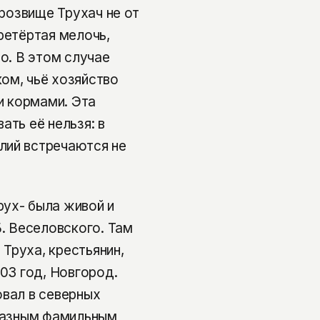
прозвище Трухач не от
ретёртая мелочь,
но. В этом случае
ом, чьё хозяйство
 и кормами. Эта
ать её нельзя: в
лий встречаются не
рух- была живой и
Б. Веселовского. Там
Труха, крестьянин,
603 год, Новгород.
овал в северных
 разным фамильным