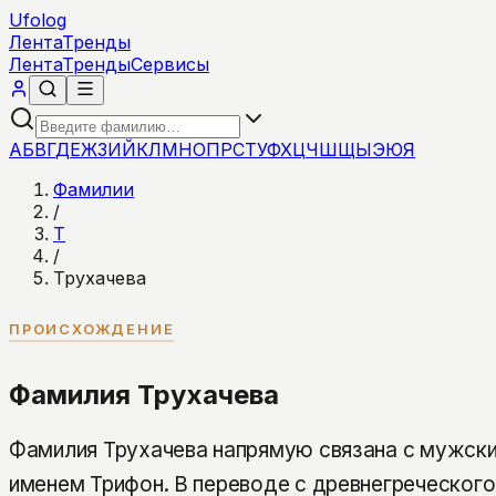
Ufolog
Лента
Тренды
Лента
Тренды
Сервисы
А
Б
В
Г
Д
Е
Ж
З
И
Й
К
Л
М
Н
О
П
Р
С
Т
У
Ф
Х
Ц
Ч
Ш
Щ
Ы
Э
Ю
Я
Фамилии
/
Т
/
Трухачева
ПРОИСХОЖДЕНИЕ
Фамилия Трухачева
Фамилия Трухачева напрямую связана с мужск
именем Трифон. В переводе с древнегреческого