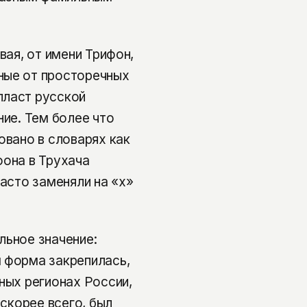
вая, от имени Трифон,
ные от просторечных
пласт русской
ние. Тем более что
овано в словарях как
фона в Трухача
часто заменяли на «х»
льное значение:
 форма закрепилась,
ных регионах России,
 скорее всего, был