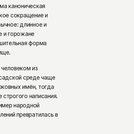
ама каноническая
акое сокращение и
ычное: длинное и
е и горожане
ьшительная форма
ище.
 человеком из
осадской среде чаще
рковных имён, тогда
 строгого написания.
имер народной
лений превратилась в