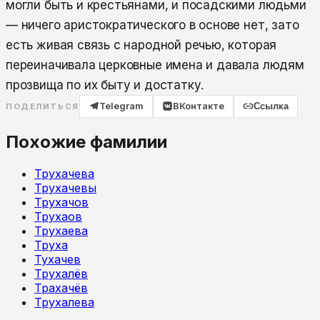
могли быть и крестьянами, и посадскими людьми
— ничего аристократического в основе нет, зато
есть живая связь с народной речью, которая
переиначивала церковные имена и давала людям
прозвища по их быту и достатку.
Telegram
ВКонтакте
Ссылка
ПОДЕЛИТЬСЯ
Похожие фамилии
Трухачева
Трухачевы
Трухачов
Трухаов
Трухаева
Труха
Тухачев
Трухалёв
Трахачёв
Трухалева