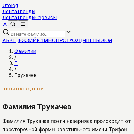
Ufolog
Лента
Тренды
Лента
Тренды
Сервисы
А
Б
В
Г
Д
Е
Ж
З
И
Й
К
Л
М
Н
О
П
Р
С
Т
У
Ф
Х
Ц
Ч
Ш
Щ
Ы
Э
Ю
Я
Фамилии
/
Т
/
Трухачев
ПРОИСХОЖДЕНИЕ
Фамилия Трухачев
Фамилия Трухачев почти наверняка происходит от
просторечной формы крестильного имени Трифон