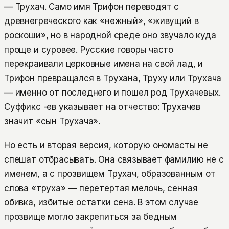
— Трухач. Само имя Трифон переводят с
древнегреческого как «нежный», «живущий в
роскоши», но в народной среде оно звучало куда
проще и суровее. Русские говоры часто
перекраивали церковные имена на свой лад, и
Трифон превращался в Трухана, Труху или Трухача
— именно от последнего и пошел род Трухачевых.
Суффикс -ев указывает на отчество: Трухачев
значит «сын Трухача».
Но есть и вторая версия, которую ономасты не
спешат отбрасывать. Она связывает фамилию не с
именем, а с прозвищем Трухач, образованным от
слова «труха» — перетертая мелочь, сенная
обивка, избитые остатки сена. В этом случае
прозвище могло закрепиться за бедным