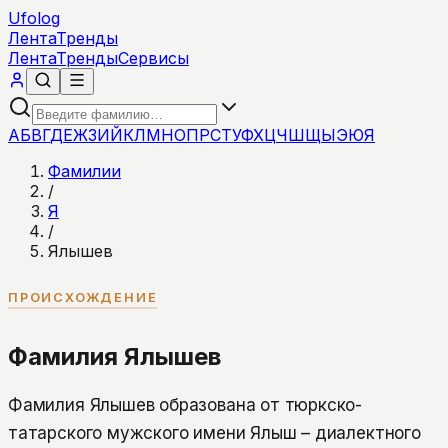
Ufolog
Лента
Тренды
Лента
Тренды
Сервисы
А
Б
В
Г
Д
Е
Ж
З
И
Й
К
Л
М
Н
О
П
Р
С
Т
У
Ф
Х
Ц
Ч
Ш
Щ
Ы
Э
Ю
Я
Фамилии
/
Я
/
Ялышев
ПРОИСХОЖДЕНИЕ
Фамилия Ялышев
Фамилия Ялышев образована от тюркско-
татарского мужского имени Ялыш – диалектного