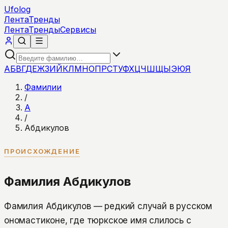
Ufolog
Лента
Тренды
Лента
Тренды
Сервисы
А
Б
В
Г
Д
Е
Ж
З
И
Й
К
Л
М
Н
О
П
Р
С
Т
У
Ф
Х
Ц
Ч
Ш
Щ
Ы
Э
Ю
Я
Фамилии
/
А
/
Абдикулов
ПРОИСХОЖДЕНИЕ
Фамилия Абдикулов
Фамилия Абдикулов — редкий случай в русском
ономастиконе, где тюркское имя слилось с