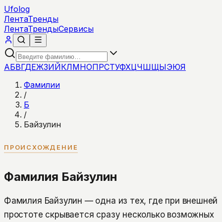
Ufolog
Лента
Тренды
Лента
Тренды
Сервисы
А
Б
В
Г
Д
Е
Ж
З
И
Й
К
Л
М
Н
О
П
Р
С
Т
У
Ф
Х
Ц
Ч
Ш
Щ
Ы
Э
Ю
Я
Фамилии
/
Б
/
Байзулин
ПРОИСХОЖДЕНИЕ
Фамилия Байзулин
Фамилия Байзулин — одна из тех, где при внешней
простоте скрывается сразу несколько возможных