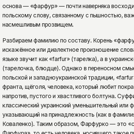
основа — «фарфур» — почти наверняка восходи
польскому слову, связанному с пышностью, ва
насмешливым прозвищем.
Разбираем фамилию по составу. Корень «фарф
искажённое или диалектное произношение слова
языке звучит как «farfur» (тарелка), а в украи
(тарелочка, блюдце). Однако в переносном смы
польской и западноукраинской традиции, «farfu
франта, щёголя, человека, который любит покра
напротив, пустого и хвастливого болтуна. Суфф
классический украинский уменьшительный или 
указывающий на принадлежность (как в фамили
Коваленко). Таким образом, Фарфурко — это «с
Фарфура», то есть человека, носившего такое 