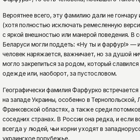
Вероятнее всего, эту фамилию дали не гончару 
(хотя полностью исключать ремесленную версию
с яркой внешностью или манерой поведения. В с
Беларуси могли поддеть: «Ну ты и фарфур!» — и
человек наряжается, важничает, но за душой ни
могло закрепиться за родом, который славился
одежде или, наоборот, за пустословом.
Географически фамилия Фарфурко встречается 
на западе Украины, особенно в Тернопольской, 
Франковской областях, а также среди потомков
соседних странах. В России она редка, и если в
всегда у людей, чьи корни уходят в западнорус
украинское порубежье.