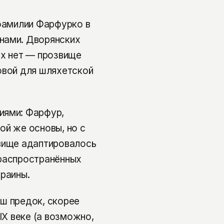
 фамилии Фарфурко в
нами. Дворянских
ах нет — прозвище
овой для шляхетской
иями: Фарфур,
ой же основы, но с
звище адаптировалось
 распространённых
краины.
ш предок, скорее
IX веке (а возможно,