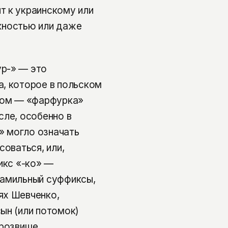
т к украинскому или
жностью или даже
ур-» — это
, которое в польском
нском — «фарфурка»
сле, особенно в
r» могло означать
соваться, или,
икс «-ко» —
фамильный суффиксы,
ях Шевченко,
ын (или потомок)
прозвище.