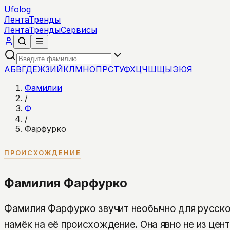
Ufolog
Лента
Тренды
Лента
Тренды
Сервисы
А
Б
В
Г
Д
Е
Ж
З
И
Й
К
Л
М
Н
О
П
Р
С
Т
У
Ф
Х
Ц
Ч
Ш
Щ
Ы
Э
Ю
Я
Фамилии
/
Ф
/
Фарфурко
ПРОИСХОЖДЕНИЕ
Фамилия Фарфурко
Фамилия Фарфурко звучит необычно для русског
намёк на её происхождение. Она явно не из цен