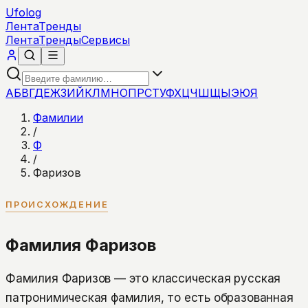
Ufolog
Лента
Тренды
Лента
Тренды
Сервисы
А
Б
В
Г
Д
Е
Ж
З
И
Й
К
Л
М
Н
О
П
Р
С
Т
У
Ф
Х
Ц
Ч
Ш
Щ
Ы
Э
Ю
Я
Фамилии
/
Ф
/
Фаризов
ПРОИСХОЖДЕНИЕ
Фамилия Фаризов
Фамилия Фаризов — это классическая русская
патронимическая фамилия, то есть образованная