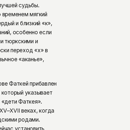
лучшей судьбы.
о временем мягкий
рдый и близкий «к»,
аний, особенно если
ми тюркскими и
ски переход «х» в
вычное «аканье»,
ове Фаткей прибавлен
, который указывает
 «дети Фаткея».
XV–XVII веках, когда
дскими родами.
ейчас установить