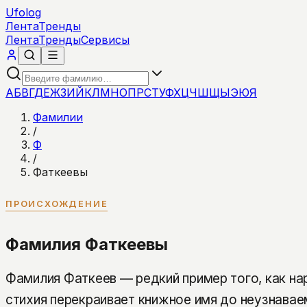
Ufolog
Лента
Тренды
Лента
Тренды
Сервисы
А
Б
В
Г
Д
Е
Ж
З
И
Й
К
Л
М
Н
О
П
Р
С
Т
У
Ф
Х
Ц
Ч
Ш
Щ
Ы
Э
Ю
Я
Фамилии
/
Ф
/
Фаткеевы
ПРОИСХОЖДЕНИЕ
Фамилия Фаткеевы
Фамилия Фаткеев — редкий пример того, как на
стихия перекраивает книжное имя до неузнавае