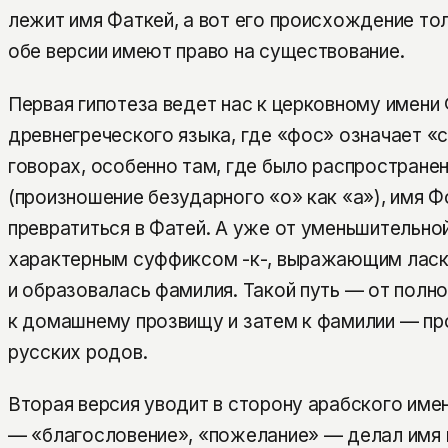
лежит имя Фаткей, а вот его происхождение то
обе версии имеют право на существование.
Первая гипотеза ведет нас к церковному имени 
древнегреческого языка, где «фос» означает «с
говорах, особенно там, где было распростране
(произношение безударного «о» как «а»), имя Ф
превратиться в Фатей. А уже от уменьшительно
характерным суффиксом -к-, выражающим ласк
и образовалась фамилия. Такой путь — от полн
к домашнему прозвищу и затем к фамилии — пр
русских родов.
Вторая версия уводит в сторону арабского име
— «благословение», «пожелание» — делал имя