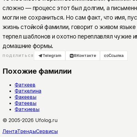
сложно — процесс этот был долгим, а письмен
могли не сохраниться. Но сам факт, что имя, пу
жизнь стойкой фамилии, говорит о живом языке 
терпел шаблонов и охотно переплавлял чужие им
домашние формы.
Telegram
ВКонтакте
Ссылка
ПОДЕЛИТЬСЯ
Похожие фамилии
Фаткеев
Фаткелина
Факеевы
Фатеевы
Фаткиевы
© 2005-2026 Ufolog.ru
Лента
Тренды
Сервисы