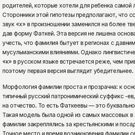
родителей, которые хотели для ребенка самой 
Сторонники этой гипотезы предполагают, что с
звук «х» в произношении заменился на более тве
дав форму Фаткей. Эта версия не лишена основ
учесть, что фамилия бытует в регионах с давни
мусульманскими влияниями. Однако лингвистиче
«к» в русском языке встречается реже, чем при
поэтому первая версия выглядит убедительнее.
Морфология фамилии проста и прозрачна: к осн
типичный русский патронимический суффикс -ев
на отчество. То есть Фаткеевы — это буквально
Такая модель была одной из самых массовых в 
фамилии закреплялись за крестьянскими и поса
Точное место и время возникновения фамилии с