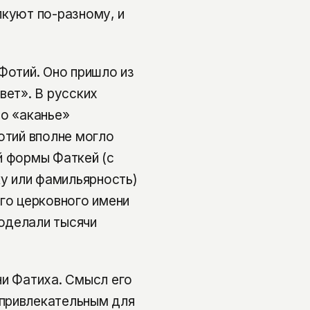
лкуют по-разному, и
Фотий. Оно пришло из
вет». В русских
но «аканье»
отий вполне могло
й формы Фаткей (с
у или фамильярность)
ого церковного имени
оделали тысячи
ни Фатиха. Смысл его
 привлекательным для