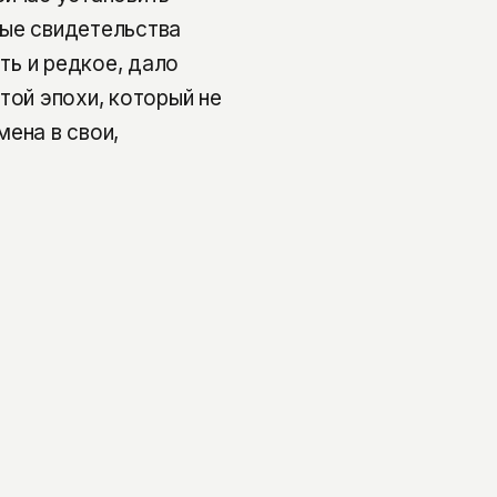
ные свидетельства
сть и редкое, дало
той эпохи, который не
ена в свои,