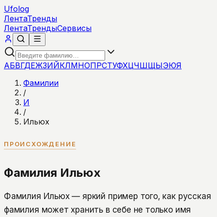
Ufolog
Лента
Тренды
Лента
Тренды
Сервисы
А
Б
В
Г
Д
Е
Ж
З
И
Й
К
Л
М
Н
О
П
Р
С
Т
У
Ф
Х
Ц
Ч
Ш
Щ
Ы
Э
Ю
Я
Фамилии
/
И
/
Ильюх
ПРОИСХОЖДЕНИЕ
Фамилия Ильюх
Фамилия Ильюх — яркий пример того, как русская
фамилия может хранить в себе не только имя