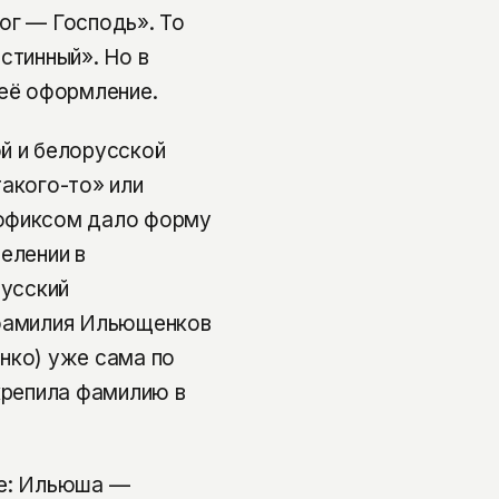
ог — Господь». То
стинный». Но в
 её оформление.
й и белорусской
такого-то» или
уффиксом дало форму
елении в
русский
 фамилия Ильющенков
нко) уже сама по
акрепила фамилию в
ве: Ильюша —