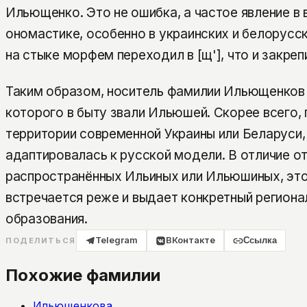
Ильющенко. Это не ошибка, а частое явление в
ономастике, особенно в украинских и белорусски
на стыке морфем переходил в [щ'], что и закреп
Таким образом, носитель фамилии Ильющенков
которого в быту звали Ильюшей. Скорее всего,
территории современной Украины или Беларуси,
адаптировалась к русской модели. В отличие о
распространённых Ильиных или Ильюшиных, это
встречается реже и выдает конкретный региона
образования.
Telegram
ВКонтакте
Ссылка
ПОДЕЛИТЬСЯ
Похожие фамилии
Ильющенкова