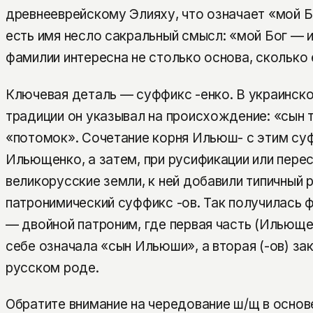
древнееврейскому Элияху, что означает «мой Б
есть имя несло сакральный смысл: «мой Бог — и
фамилии интересна не столько основа, сколько
Ключевая деталь — суффикс -енко. В украинско
традиции он указывал на происхождение: «сын 
«потомок». Сочетание корня Ильюш- с этим с
Ильющенко, а затем, при русификации или перес
великорусские земли, к ней добавили типичный 
патронимический суффикс -ов. Так получилась
— двойной патроним, где первая часть (Ильюще
себе означала «сын Ильюши», а вторая (-ов) з
русском роде.
Обратите внимание на чередование ш/щ в осно