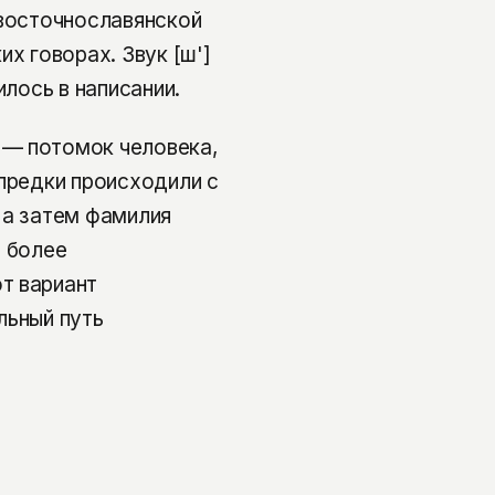
 восточнославянской
х говорах. Звук [ш']
илось в написании.
 — потомок человека,
 предки происходили с
 а затем фамилия
т более
т вариант
льный путь