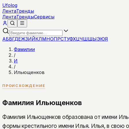
Ufolog
Лента
Тренды
Лента
Тренды
Сервисы
А
Б
В
Г
Д
Е
Ж
З
И
Й
К
Л
М
Н
О
П
Р
С
Т
У
Ф
Х
Ц
Ч
Ш
Щ
Ы
Э
Ю
Я
Фамилии
/
И
/
Ильющенков
ПРОИСХОЖДЕНИЕ
Фамилия Ильющенков
Фамилия Ильющенков образована от имени Ил
формы крестильного имени Илья. Илья, в свою 