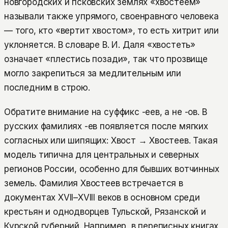
новгородских и псковских землях «хвостеем»
называли также упрямого, своенравного человека
— того, кто «вертит хвостом», то есть хитрит или
уклоняется. В словаре В. И. Даля «хвостеть»
означает «плестись позади», так что прозвище
могло закрепиться за медлительным или
последним в строю.
Обратите внимание на суффикс -еев, а не -ов. В
русских фамилиях -ев появляется после мягких
согласных или шипящих: Хвост → Хвостеев. Такая
модель типична для центральных и северных
регионов России, особенно для бывших вотчинных
земель. Фамилия Хвостеев встречается в
документах XVII–XVIII веков в основном среди
крестьян и однодворцев Тульской, Рязанской и
Курской губерний. Например, в переписных книгах