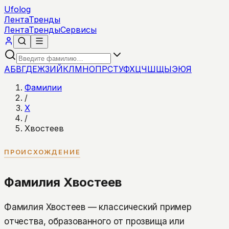
Ufolog
Лента
Тренды
Лента
Тренды
Сервисы
А
Б
В
Г
Д
Е
Ж
З
И
Й
К
Л
М
Н
О
П
Р
С
Т
У
Ф
Х
Ц
Ч
Ш
Щ
Ы
Э
Ю
Я
Фамилии
/
Х
/
Хвостеев
ПРОИСХОЖДЕНИЕ
Фамилия Хвостеев
Фамилия Хвостеев — классический пример
отчества, образованного от прозвища или