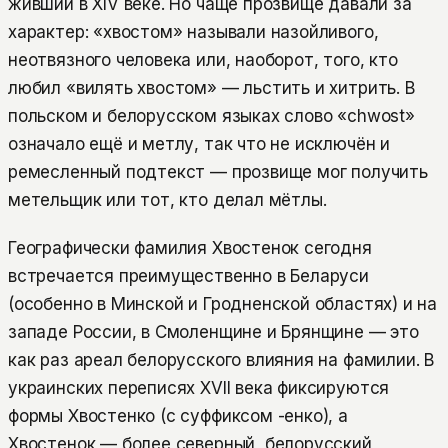
живший в XIV веке. Но чаще прозвище давали за
характер: «хвостом» называли назойливого,
неотвязного человека или, наоборот, того, кто
любил «вилять хвостом» — льстить и хитрить. В
польском и белорусском языках слово «chwost»
означало ещё и метлу, так что не исключён и
ремесленный подтекст — прозвище мог получить
метельщик или тот, кто делал мётлы.
Географически фамилия Хвостенок сегодня
встречается преимущественно в Беларуси
(особенно в Минской и Гродненской областях) и на
западе России, в Смоленщине и Брянщине — это
как раз ареал белорусского влияния на фамилии. В
украинских переписях XVII века фиксируются
формы Хвостенко (с суффиксом -енко), а
Хвостенок — более северный, белорусский