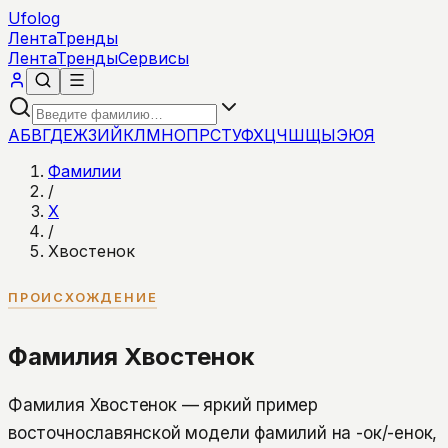
Ufolog
Лента
Тренды
Лента
Тренды
Сервисы
А
Б
В
Г
Д
Е
Ж
З
И
Й
К
Л
М
Н
О
П
Р
С
Т
У
Ф
Х
Ц
Ч
Ш
Щ
Ы
Э
Ю
Я
Фамилии
/
Х
/
Хвостенок
ПРОИСХОЖДЕНИЕ
Фамилия Хвостенок
Фамилия Хвостенок — яркий пример
восточнославянской модели фамилий на -ок/-енок,