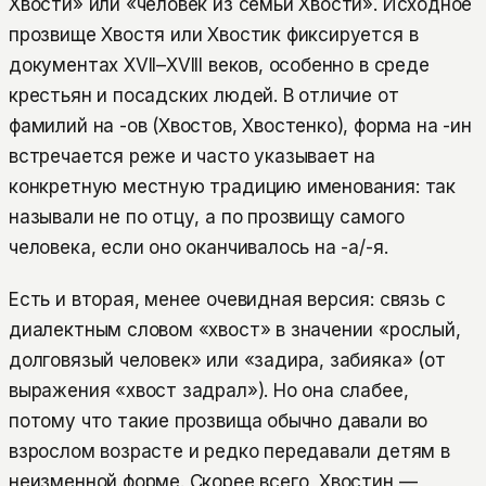
Хвости» или «человек из семьи Хвости». Исходное
прозвище Хвостя или Хвостик фиксируется в
документах XVII–XVIII веков, особенно в среде
крестьян и посадских людей. В отличие от
фамилий на -ов (Хвостов, Хвостенко), форма на -ин
встречается реже и часто указывает на
конкретную местную традицию именования: так
называли не по отцу, а по прозвищу самого
человека, если оно оканчивалось на -а/-я.
Есть и вторая, менее очевидная версия: связь с
диалектным словом «хвост» в значении «рослый,
долговязый человек» или «задира, забияка» (от
выражения «хвост задрал»). Но она слабее,
потому что такие прозвища обычно давали во
взрослом возрасте и редко передавали детям в
неизменной форме. Скорее всего, Хвостин —