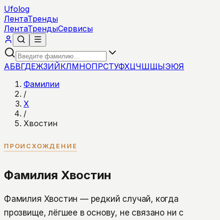
Ufolog
Лента
Тренды
Лента
Тренды
Сервисы
А
Б
В
Г
Д
Е
Ж
З
И
Й
К
Л
М
Н
О
П
Р
С
Т
У
Ф
Х
Ц
Ч
Ш
Щ
Ы
Э
Ю
Я
Фамилии
/
Х
/
Хвостин
ПРОИСХОЖДЕНИЕ
Фамилия Хвостин
Фамилия Хвостин — редкий случай, когда
прозвище, лёгшее в основу, не связано ни с