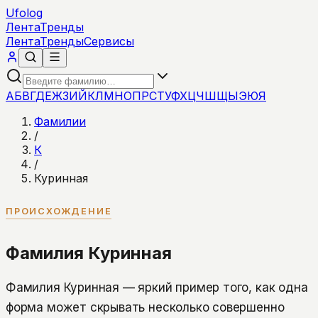
Ufolog
Лента
Тренды
Лента
Тренды
Сервисы
А
Б
В
Г
Д
Е
Ж
З
И
Й
К
Л
М
Н
О
П
Р
С
Т
У
Ф
Х
Ц
Ч
Ш
Щ
Ы
Э
Ю
Я
Фамилии
/
К
/
Куринная
ПРОИСХОЖДЕНИЕ
Фамилия Куринная
Фамилия Куринная — яркий пример того, как одна
форма может скрывать несколько совершенно