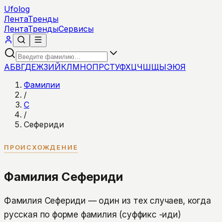
Ufolog
Лента
Тренды
Лента
Тренды
Сервисы
А
Б
В
Г
Д
Е
Ж
З
И
Й
К
Л
М
Н
О
П
Р
С
Т
У
Ф
Х
Ц
Ч
Ш
Щ
Ы
Э
Ю
Я
Фамилии
/
С
/
Сефериди
ПРОИСХОЖДЕНИЕ
Фамилия Сефериди
Фамилия Сефериди — один из тех случаев, когда
русская по форме фамилия (суффикс -иди)