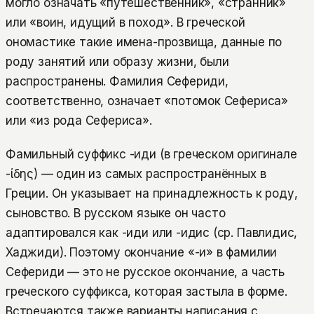
могло означать «путешественник», «странник»
или «воин, идущий в поход». В греческой
ономастике такие имена-прозвища, данные по
роду занятий или образу жизни, были
распространены. Фамилия Сефериди,
соответственно, означает «потомок Сефериса»
или «из рода Сефериса».
Фамильный суффикс -иди (в греческом оригинале
-ίδης) — один из самых распространённых в
Греции. Он указывает на принадлежность к роду,
сыновство. В русском языке он часто
адаптировался как -иди или -идис (ср. Павлидис,
Хаджиди). Поэтому окончание «-и» в фамилии
Сефериди — это не русское окончание, а часть
греческого суффикса, которая застыла в форме.
Встречаются также варианты написания с