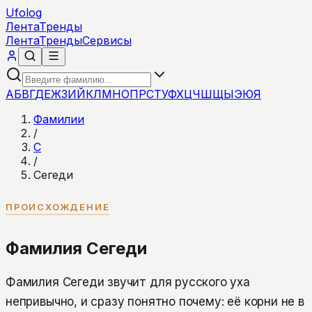
Ufolog
Лента
Тренды
Лента
Тренды
Сервисы
А
Б
В
Г
Д
Е
Ж
З
И
Й
К
Л
М
Н
О
П
Р
С
Т
У
Ф
Х
Ц
Ч
Ш
Щ
Ы
Э
Ю
Я
Фамилии
/
С
/
Сегеди
ПРОИСХОЖДЕНИЕ
Фамилия Сегеди
Фамилия Сегеди звучит для русского уха
непривычно, и сразу понятно почему: её корни не в