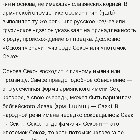
-ян и основа, не имеющая славянских корней. В
армянской ономастике формант -ян (-յան)
выполняет ту же роль, что русское -ов/-ев или
грузинское -дзе: он указывает на принадлежность
к роду, происхождение от предка. Дословно
«Секоян» значит «из рода Секо» или «потомок
Секо».
Основа Секо- восходит к личному имени или
прозвищу. Самое правдоподобное объяснение —
это усечённая форма армянского имени Сек,
которое, в свою очередь, может быть вариантом
библейского Исаак (арм. Սահակ — Саак). В
народной речи имена нередко сокращались: Саак
→ Сек → Секо. Тогда фамилия Секоян — это
«потомок Секо», то есть потомок человека по