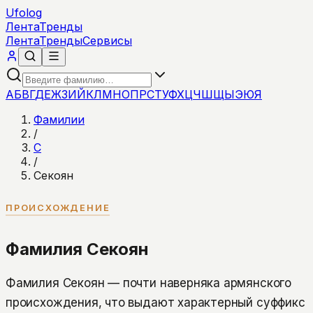
Ufolog
Лента
Тренды
Лента
Тренды
Сервисы
А
Б
В
Г
Д
Е
Ж
З
И
Й
К
Л
М
Н
О
П
Р
С
Т
У
Ф
Х
Ц
Ч
Ш
Щ
Ы
Э
Ю
Я
Фамилии
/
С
/
Секоян
ПРОИСХОЖДЕНИЕ
Фамилия Секоян
Фамилия Секоян — почти наверняка армянского
происхождения, что выдают характерный суффикс