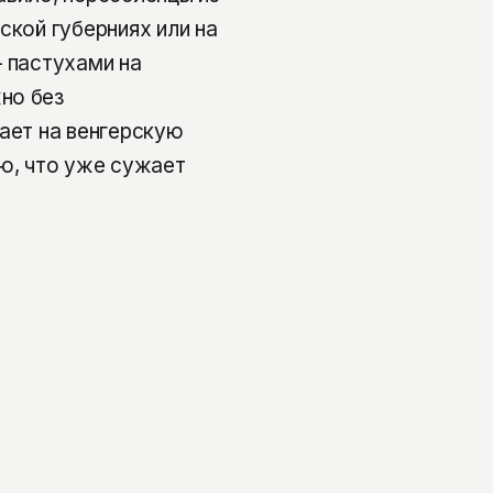
ской губерниях или на
— пастухами на
но без
вает на венгерскую
ую, что уже сужает