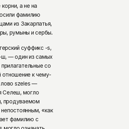
корни, а не на
носили фамилию
цами из Закарпатья,
гры, румыны и сербы.
ерский суффикс -s,
-ш, — один из самых
 прилагательные со
 отношение к чему-
слово szeles —
я Селеш, могло
м, продуваемом
, непостоянным, «как
вает фамилию с
es могло означать