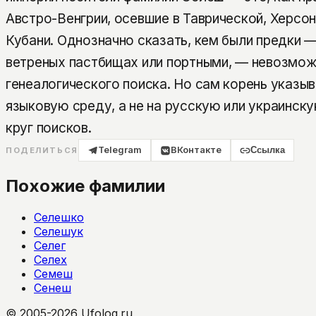
Австро-Венгрии, осевшие в Таврической, Херсон
Кубани. Однозначно сказать, кем были предки 
ветреных пастбищах или портными, — невозмож
генеалогического поиска. Но сам корень указы
языковую среду, а не на русскую или украинск
круг поисков.
Telegram
ВКонтакте
Ссылка
ПОДЕЛИТЬСЯ
Похожие фамилии
Селешко
Селешук
Селег
Селех
Семеш
Сенеш
© 2005-2026 Ufolog.ru