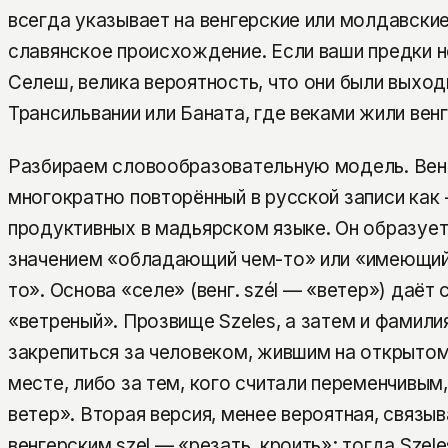
всегда указывает на венгерские или молдавские 
славянское происхождение. Если ваши предки 
Селеш, велика вероятность, что они были выход
Трансильвании или Баната, где веками жили вен
Разбираем словообразовательную модель. Венг
многократно повторённый в русской записи как 
продуктивных в мадьярском языке. Он образует
значением «обладающий чем-то» или «имеющий
то». Основа «селе» (венг. szél — «ветер») даёт 
«ветреный». Прозвище Szeles, а затем и фамили
закрепиться за человеком, жившим на открыто
месте, либо за тем, кого считали переменчивым
ветер». Вторая версия, менее вероятная, связы
венгерским szel — «резать, кроить»; тогда Szel