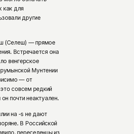
к как для
ьзовали другие
еш (Селеш) — прямое
ения. Встречается она
ило венгерское
и румынской Мунтении
ависимо — от
о это совсем редкий
 он почти неактуален.
ии на -s не дают
дворяне. В Российской
авило, переселенцы из