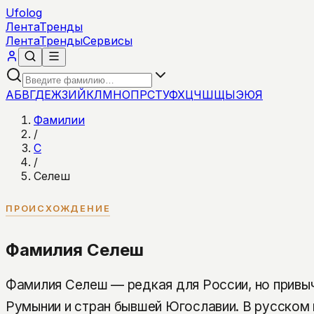
Ufolog
Лента
Тренды
Лента
Тренды
Сервисы
А
Б
В
Г
Д
Е
Ж
З
И
Й
К
Л
М
Н
О
П
Р
С
Т
У
Ф
Х
Ц
Ч
Ш
Щ
Ы
Э
Ю
Я
Фамилии
/
С
/
Селеш
ПРОИСХОЖДЕНИЕ
Фамилия Селеш
Фамилия Селеш — редкая для России, но привыч
Румынии и стран бывшей Югославии. В русском 