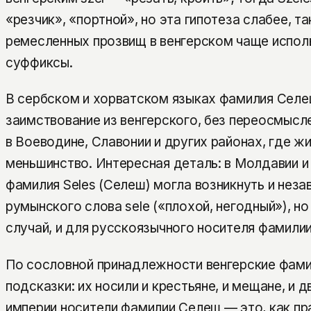
«резчик», «портной», но эта гипотеза слабее, та
ремесленных прозвищ в венгерском чаще испол
суффиксы.
В сербском и хорватском языках фамилия Сел
заимствование из венгерского, без переосмысл
в Воеводине, Славонии и других районах, где ж
меньшинство. Интересная деталь: в Молдавии 
фамилия Seles (Селеш) могла возникнуть и нез
румынского слова sele («плохой, негодный»), н
случай, и для русскоязычного носителя фамилии
По сословной принадлежности венгерские фамил
подсказки: их носили и крестьяне, и мещане, и 
империи носители фамилии Селеш — это, как пр