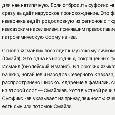
для неё нетипичную. Если отбросить суффикс -е
сразу выдаёт нерусское происхождение. Это фа
наверняка ведёт родословную из регионов с тю
кавказским населением, принявшим православие
патронимическую форму на -ев.
Основа «Смайли» восходит к мужскому личном
(Смайл). Это одна из народных, сокращённых ф
Исмаил (библейский Измаил). В тюркских языках
башкир, ногайцев и народов Северного Кавказа
распространено широко. Ударение в фамилии, с
на второй слог — Сма́йлиев, хотя в устной реч
Суффикс -ев указывает на принадлежность: «че
есть сын или потомок Смайли.