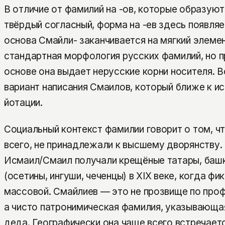
В отличие от фамилий на -ов, которые образуют
твёрдый согласный, форма на -ев здесь появляе
основа Смайли- заканчивается на мягкий элемент
стандартная морфология русских фамилий, но п
основе она выдает нерусские корни носителя. 
вариант написания Смаилов, который ближе к и
йотации.
Социальный контекст фамилии говорит о том, чт
всего, не принадлежали к высшему дворянству.
Исмаил/Смаил получали крещёные татары, башк
(осетины, ингуши, чеченцы) в XIX веке, когда ф
массовой. Смайлиев — это не прозвище по проф
а чисто патронимическая фамилия, указывающая
деда. Географически она чаще всего встречает