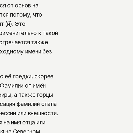
ся от основ на
тся потому, что
 (й). Это
рименительно к такой
Встречается также
сходному имени без
о её предки, скорее
 Фамилии от имён
иры, а также горцы
иксация фамилий стала
ессии или внешности,
 на имя отца или
ся на Северном