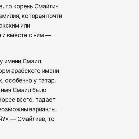
в, то корень Смайли-
милия, которая почти
ркским или
 и вместе с ним —
у имени Смаил
орм арабского имени
, особенно у татар,
, имя Смаил было
корее всего, падает
и возможны варианты.
й?» — Смайлиев, то