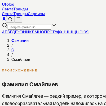
Ufolog
Лента
Тренды
Лента
Тренды
Сервисы
А
Б
В
Г
Д
Е
Ж
З
И
Й
К
Л
М
Н
О
П
Р
С
Т
У
Ф
Х
Ц
Ч
Ш
Щ
Ы
Э
Ю
Я
Фамилии
/
С
/
Смайлиев
ПРОИСХОЖДЕНИЕ
Фамилия Смайлиев
Фамилия Смайлиев — редкий пример, в котором
словообразовательная модель наложилась на 