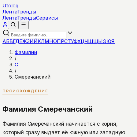
Ufolog
Лента
Тренды
Лента
Тренды
Сервисы
А
Б
В
Г
Д
Е
Ж
З
И
Й
К
Л
М
Н
О
П
Р
С
Т
У
Ф
Х
Ц
Ч
Ш
Щ
Ы
Э
Ю
Я
Фамилии
/
С
/
Смеречанский
ПРОИСХОЖДЕНИЕ
Фамилия Смеречанский
Фамилия Смеречанский начинается с корня,
который сразу выдает её южную или западную