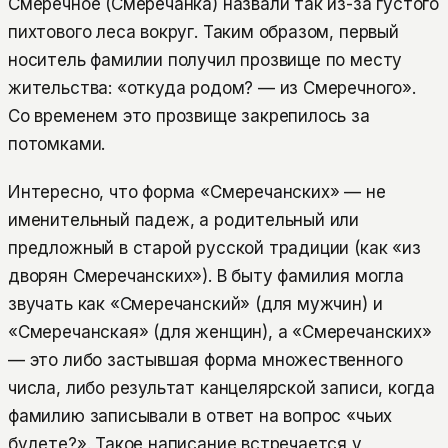
Смеречное (Смеречанка) назвали так из-за густого
пихтового леса вокруг. Таким образом, первый
носитель фамилии получил прозвище по месту
жительства: «откуда родом? — из Смеречного».
Со временем это прозвище закрепилось за
потомками.
Интересно, что форма «Смеречанских» — не
именительный падеж, а родительный или
предложный в старой русской традиции (как «из
дворян Смеречанских»). В быту фамилия могла
звучать как «Смеречанский» (для мужчин) и
«Смеречанская» (для женщин), а «Смеречанских»
— это либо застывшая форма множественного
числа, либо результат канцелярской записи, когда
фамилию записывали в ответ на вопрос «чьих
будете?». Такое написание встречается у