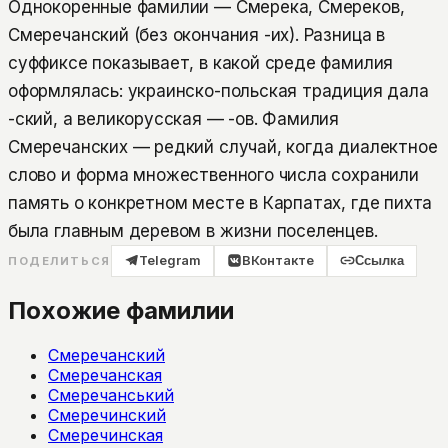
Однокоренные фамилии — Смерека, Смереков,
Смеречанский (без окончания -их). Разница в
суффиксе показывает, в какой среде фамилия
оформлялась: украинско-польская традиция дала
-ский, а великорусская — -ов. Фамилия
Смеречанских — редкий случай, когда диалектное
слово и форма множественного числа сохранили
память о конкретном месте в Карпатах, где пихта
была главным деревом в жизни поселенцев.
Telegram
ВКонтакте
Ссылка
ПОДЕЛИТЬСЯ
Похожие фамилии
Смеречанский
Смеречанская
Смеречанський
Смеречинский
Смеречинская