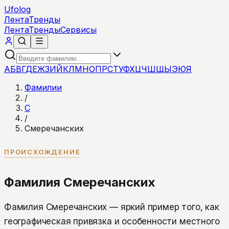
Ufolog
Лента
Тренды
Лента
Тренды
Сервисы
А
Б
В
Г
Д
Е
Ж
З
И
Й
К
Л
М
Н
О
П
Р
С
Т
У
Ф
Х
Ц
Ч
Ш
Щ
Ы
Э
Ю
Я
Фамилии
/
С
/
Смеречанских
ПРОИСХОЖДЕНИЕ
Фамилия Смеречанских
Фамилия Смеречанских — яркий пример того, как
географическая привязка и особенности местного