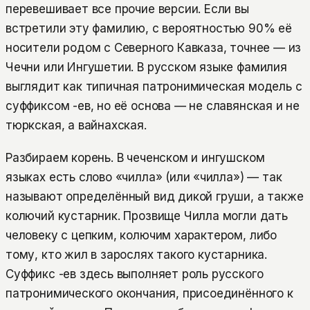
перевешивает все прочие версии. Если вы
встретили эту фамилию, с вероятностью 90% её
носители родом с Северного Кавказа, точнее — из
Чечни или Ингушетии. В русском языке фамилия
выглядит как типичная патронимическая модель с
суффиксом -ев, но её основа — не славянская и не
тюркская, а вайнахская.
Разбираем корень. В чеченском и ингушском
языках есть слово «чилла» (или «чӏилла») — так
называют определённый вид дикой груши, а также
колючий кустарник. Прозвище Чилла могли дать
человеку с цепким, колючим характером, либо
тому, кто жил в зарослях такого кустарника.
Суффикс -ев здесь выполняет роль русского
патронимического окончания, присоединённого к