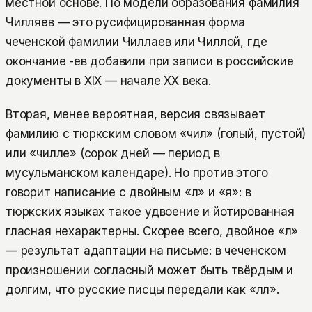
местной основе. По модели образования фамилия
Чилляев — это русифицированная форма
чеченской фамилии Чиллаев или Чиллой, где
окончание -ев добавили при записи в российские
документы в XIX — начале XX века.
Вторая, менее вероятная, версия связывает
фамилию с тюркским словом «чил» (голый, пустой)
или «чилле» (сорок дней — период в
мусульманском календаре). Но против этого
говорит написание с двойным «л» и «я»: в
тюркских языках такое удвоение и йотированная
гласная нехарактерны. Скорее всего, двойное «л»
— результат адаптации на письме: в чеченском
произношении согласный может быть твёрдым и
долгим, что русские писцы передали как «лл».