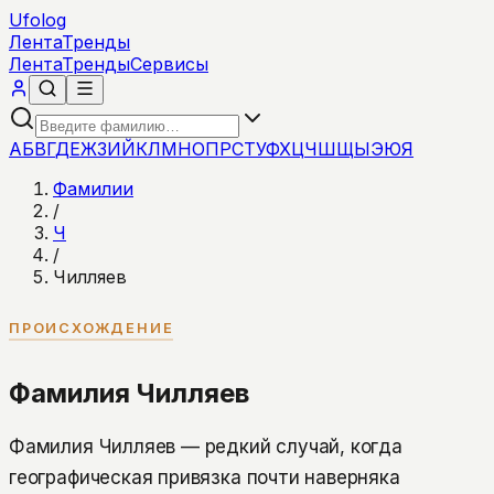
Ufolog
Лента
Тренды
Лента
Тренды
Сервисы
А
Б
В
Г
Д
Е
Ж
З
И
Й
К
Л
М
Н
О
П
Р
С
Т
У
Ф
Х
Ц
Ч
Ш
Щ
Ы
Э
Ю
Я
Фамилии
/
Ч
/
Чилляев
ПРОИСХОЖДЕНИЕ
Фамилия Чилляев
Фамилия Чилляев — редкий случай, когда
географическая привязка почти наверняка