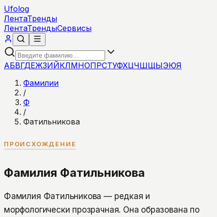
Ufolog
Лента
Тренды
Лента
Тренды
Сервисы
А
Б
В
Г
Д
Е
Ж
З
И
Й
К
Л
М
Н
О
П
Р
С
Т
У
Ф
Х
Ц
Ч
Ш
Щ
Ы
Э
Ю
Я
Фамилии
/
Ф
/
Фатильникова
ПРОИСХОЖДЕНИЕ
Фамилия Фатильникова
Фамилия Фатильникова — редкая и
морфологически прозрачная. Она образована по