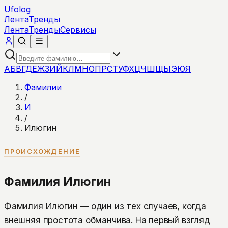
Ufolog
Лента
Тренды
Лента
Тренды
Сервисы
А
Б
В
Г
Д
Е
Ж
З
И
Й
К
Л
М
Н
О
П
Р
С
Т
У
Ф
Х
Ц
Ч
Ш
Щ
Ы
Э
Ю
Я
Фамилии
/
И
/
Илюгин
ПРОИСХОЖДЕНИЕ
Фамилия Илюгин
Фамилия Илюгин — один из тех случаев, когда
внешняя простота обманчива. На первый взгляд