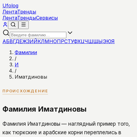
Ufolog
Лента
Тренды
Лента
Тренды
Сервисы
А
Б
В
Г
Д
Е
Ж
З
И
Й
К
Л
М
Н
О
П
Р
С
Т
У
Ф
Х
Ц
Ч
Ш
Щ
Ы
Э
Ю
Я
Фамилии
/
И
/
Иматдиновы
ПРОИСХОЖДЕНИЕ
Фамилия Иматдиновы
Фамилия Иматдиновы — наглядный пример того,
как тюркские и арабские корни переплелись в