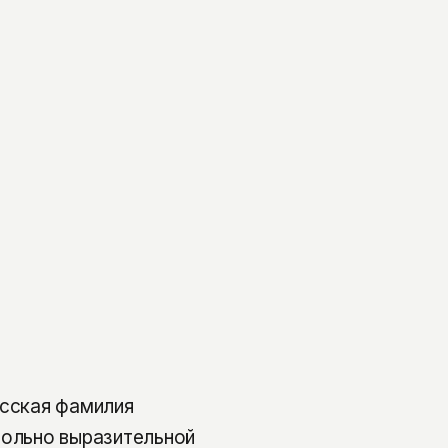
усская фамилия
вольно выразительной