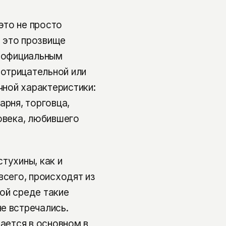
это не просто
м это прозвище
неофициальным
отрицательной или
чной характеристики:
арня, торговца,
ловека, любившего
тухины, как и
всего, происходят из
ой среде такие
е встречались.
чается в основном в