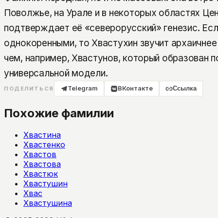
Поволжье, на Урале и в некоторых областях Це
подтверждает её «северорусский» генезис. Есл
однокоренными, то Хвастухин звучит архаичнее
чем, например, Хвастунов, который образован п
универсальной модели.
Telegram
ВКонтакте
Ссылка
ПОДЕЛИТЬСЯ
Похожие фамилии
Хвастина
Хвастенко
Хвастов
Хвастова
Хвастюк
Хвастушин
Хвас
Хвастушина