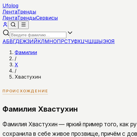
Ufolog
Лента
Тренды
Лента
Тренды
Сервисы
А
Б
В
Г
Д
Е
Ж
З
И
Й
К
Л
М
Н
О
П
Р
С
Т
У
Ф
Х
Ц
Ч
Ш
Щ
Ы
Э
Ю
Я
Фамилии
/
Х
/
Хвастухин
ПРОИСХОЖДЕНИЕ
Фамилия Хвастухин
Фамилия Хвастухин — яркий пример того, как р
сохранила в себе живое прозвище, причём с до