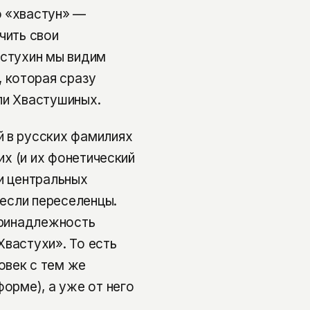
о «хвастун» —
чить свои
астухин мы видим
 которая сразу
ли Хвастушиных.
й в русских фамилиях
их (и их фонетический
и центральных
несли переселенцы.
 принадлежность
Хвастухи». То есть
овек с тем же
форме), а уже от него