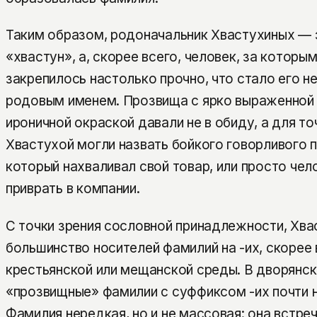
Таким образом, родоначальник Хвастухиных — 
«хвастун», а, скорее всего, человек, за которы
закрепилось настолько прочно, что стало его 
родовым именем. Прозвища с ярко выраженной 
ироничной окраской давали не в обиду, а для то
Хвастухой могли назвать бойкого говорливого п
который нахваливал свой товар, или просто че
приврать в компании.
С точки зрения сословной принадлежности, Хвас
большинство носителей фамилий на -их, скорее 
крестьянской или мещанской среды. В дворянск
«прозвищные» фамилии с суффиксом -их почти н
Фамилия нередкая, но и не массовая: она встре